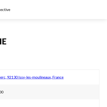
ective
IE
lerc, 92130 Issy-les-moulineaux, France
h00