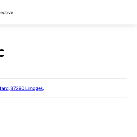
ective
C
ffard, 87280 Limoges,