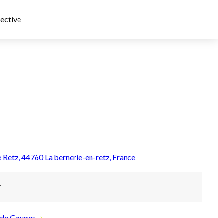
ective
 Retz, 44760 La bernerie-en-retz, France
7
 de Gouges