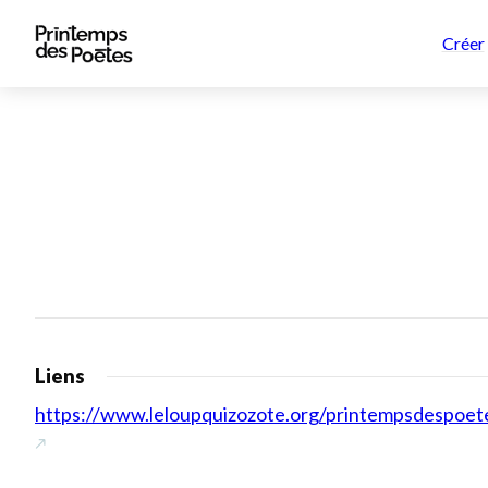
Créer
Liens
https://www.leloupquizozote.org/printempsdespoe