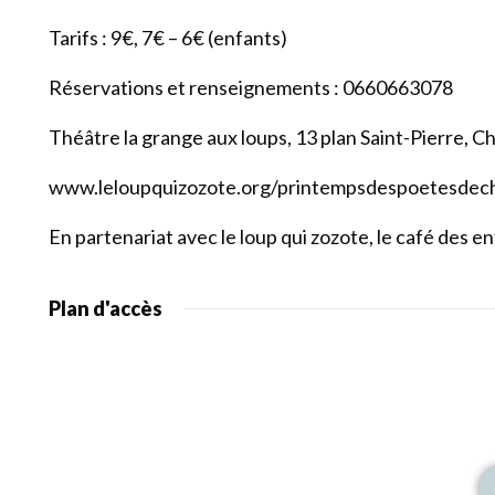
Tarifs : 9€, 7€ – 6€ (enfants)
Réservations et renseignements : 0660663078
Théâtre la grange aux loups, 13 plan Saint-Pierre, C
www.leloupquizozote.org/printempsdespoetesdec
En partenariat avec le loup qui zozote, le café des 
Plan d'accès