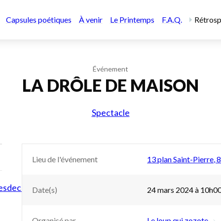
Capsules poétiques
À venir
Le Printemps
F.A.Q.
Rétrosp
Événement
LA DRÔLE DE MAISON
Spectacle
Lieu de l'événement
13 plan Saint-Pierre,
tesdechauvigny
Date(s)
24 mars 2024 à 10h0
Organisé par
Le loup qui zozote