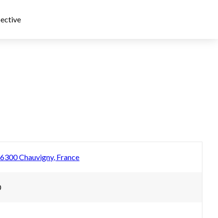
ective
 86300 Chauvigny, France
0