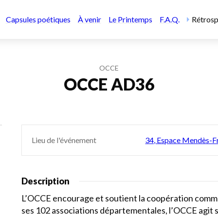
Capsules poétiques
À venir
Le Printemps
F.A.Q.
Rétrosp
OCCE
OCCE AD36
Lieu de l'événement
34, Espace Mendès-Fr
Description
L’OCCE encourage et soutient la coopération comme 
ses 102 associations départementales, l’OCCE agit su