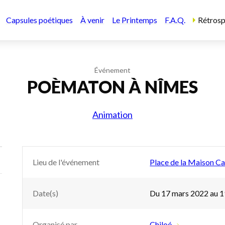
Capsules poétiques
À venir
Le Printemps
F.A.Q.
Rétrosp
Événement
POÈMATON À NÎMES
Animation
Lieu de l'événement
Place de la Maison C
Date(s)
Du 17 mars 2022 au 
Organisé par
Chiloé