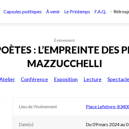
Capsules poétiques
À venir
Le Printemps
F.A.Q.
Rétrosp
Événement
OÈTES : L’EMPREINTE DES P
MAZZUCCHELLI
Atelier
Conférence
Exposition
Lecture
Spectacl
Lieu de l'événement
Place Lefebvre, 8340
Date(s)
Du 09 mars 2024 au 0