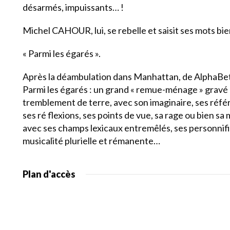
désarmés, impuissants… !
Michel CAHOUR, lui, se rebelle et saisit ses mots bie
« Parmi les égarés ».
Après la déambulation dans Manhattan, de AlphaBet 
Parmi les égarés : un grand « remue-ménage » gravé 
tremblement de terre, avec son imaginaire, ses réfé
ses ré flexions, ses points de vue, sa rage ou bien s
avec ses champs lexicaux entremêlés, ses personnific
musicalité plurielle et rémanente…
Plan d'accès