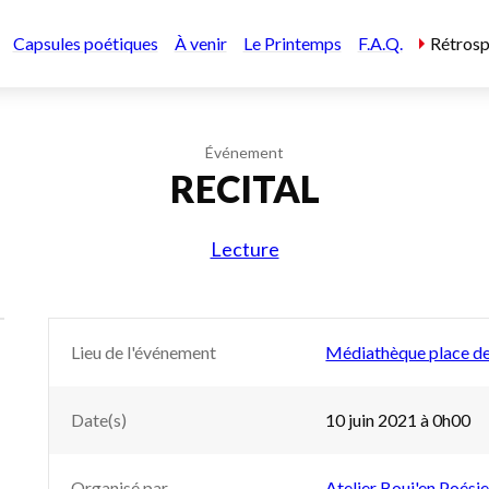
Capsules poétiques
À venir
Le Printemps
F.A.Q.
Rétrosp
Événement
RECITAL
Lecture
Lieu de l'événement
Médiathèque place de 
Date(s)
10 juin 2021 à 0h00
Organisé par
Atelier Bouj'en Poési