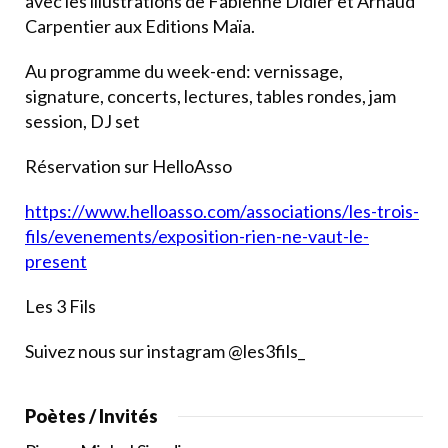
avec les illustrations de Fabienne Didier et Arnaud
Carpentier aux Editions Maïa.
Au programme du week-end: vernissage,
signature, concerts, lectures, tables rondes, jam
session, DJ set
Réservation sur HelloAsso
https://www.helloasso.com/associations/les-trois-
fils/evenements/exposition-rien-ne-vaut-le-
present
Les 3 Fils
Suivez nous sur instagram @les3fils_
Poètes / Invités